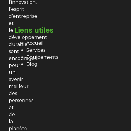
l’innovation,
l’esprit
d’entreprise
et
Liens utiles
le
développement
Accueil
durable
Services
sont
Equipements
encouragés
Blog
pour
un
avenir
meilleur
des
personnes
et
de
la
planète