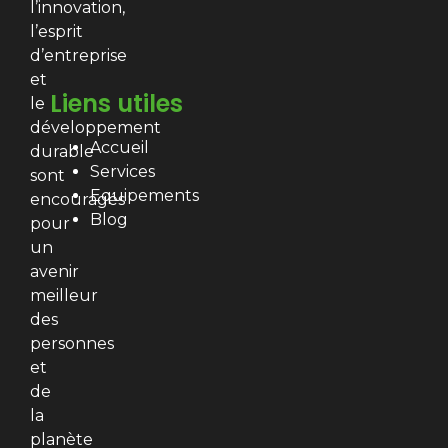
l’innovation,
l’esprit
d’entreprise
et
Liens utiles
le
développement
Accueil
durable
Services
sont
Equipements
encouragés
Blog
pour
un
avenir
meilleur
des
personnes
et
de
la
planète