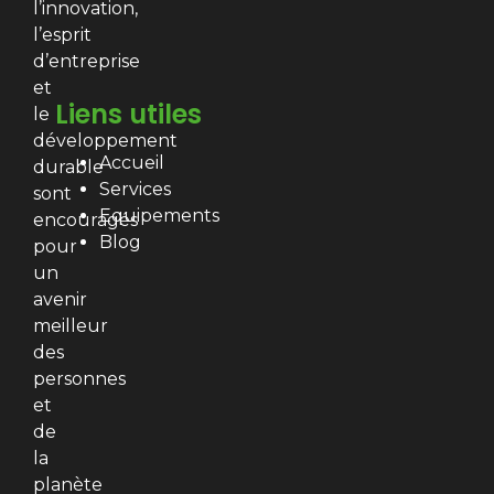
l’innovation,
l’esprit
d’entreprise
et
Liens utiles
le
développement
Accueil
durable
Services
sont
Equipements
encouragés
Blog
pour
un
avenir
meilleur
des
personnes
et
de
la
planète