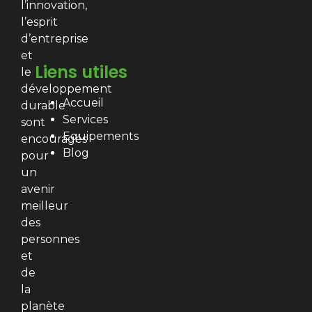
l’innovation,
l’esprit
d’entreprise
et
Liens utiles
le
développement
Accueil
durable
Services
sont
Equipements
encouragés
Blog
pour
un
avenir
meilleur
des
personnes
et
de
la
planète