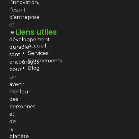
l’innovation,
l’esprit
d’entreprise
et
Liens utiles
le
développement
Accueil
durable
Services
sont
Equipements
encouragés
Blog
pour
un
avenir
meilleur
des
personnes
et
de
la
planète