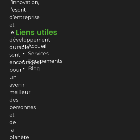
l’innovation,
l’esprit
d’entreprise
et
Liens utiles
le
développement
Accueil
durable
Services
sont
Equipements
encouragés
Blog
pour
un
avenir
meilleur
des
personnes
et
de
la
planète