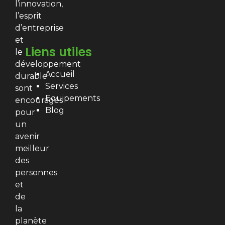
l’innovation,
l’esprit
d’entreprise
et
Liens utiles
le
développement
Accueil
durable
Services
sont
Equipements
encouragés
Blog
pour
un
avenir
meilleur
des
personnes
et
de
la
planète