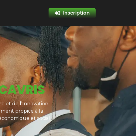
Inscription
 CAVRIS
e et de l’Innovation
ement propice à la
 économique et social