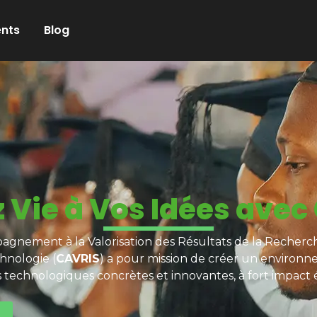
nts
Blog
 Vie à Vos Idées avec
gnement à la Valorisation des Résultats de la Recherch
hnologie (
CAVRIS
) a pour mission de créer un environn
s technologiques concrètes et innovantes, à fort impact