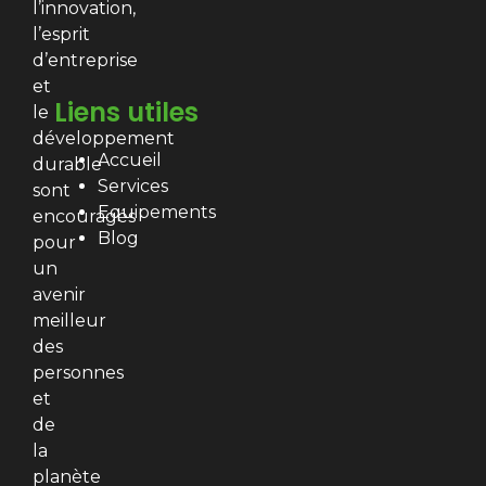
l’innovation,
l’esprit
d’entreprise
et
Liens utiles
le
développement
Accueil
durable
Services
sont
Equipements
encouragés
Blog
pour
un
avenir
meilleur
des
personnes
et
de
la
planète