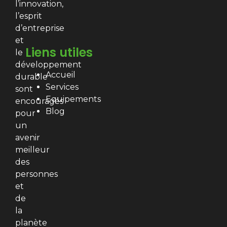
l’innovation,
l’esprit
d’entreprise
et
Liens utiles
le
développement
Accueil
durable
Services
sont
Equipements
encouragés
Blog
pour
un
avenir
meilleur
des
personnes
et
de
la
planète