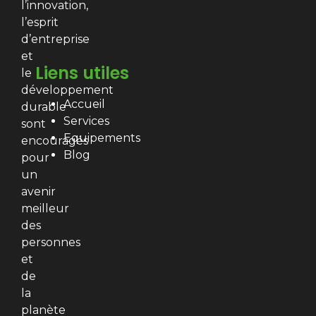
l’innovation,
l’esprit
d’entreprise
et
Liens utiles
le
développement
Accueil
durable
Services
sont
Equipements
encouragés
Blog
pour
un
avenir
meilleur
des
personnes
et
de
la
planète