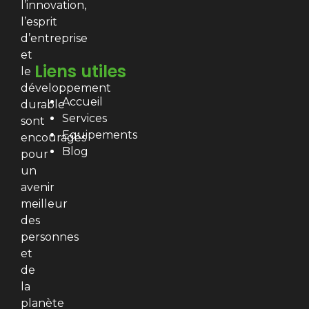
l’innovation,
l’esprit
d’entreprise
et
Liens utiles
le
développement
Accueil
durable
Services
sont
Equipements
encouragés
Blog
pour
un
avenir
meilleur
des
personnes
et
de
la
planète