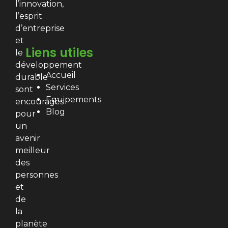
l’innovation,
l’esprit
d’entreprise
et
Liens utiles
le
développement
Accueil
durable
Services
sont
Equipements
encouragés
Blog
pour
un
avenir
meilleur
des
personnes
et
de
la
planète