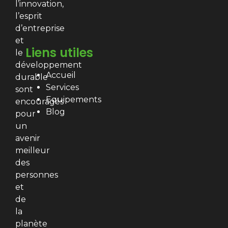
l’innovation,
l’esprit
d’entreprise
et
Liens utiles
le
développement
Accueil
durable
Services
sont
Equipements
encouragés
Blog
pour
un
avenir
meilleur
des
personnes
et
de
la
planète