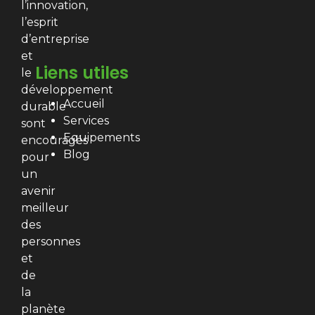
l’innovation,
l’esprit
d’entreprise
et
Liens utiles
le
développement
Accueil
durable
Services
sont
Equipements
encouragés
Blog
pour
un
avenir
meilleur
des
personnes
et
de
la
planète