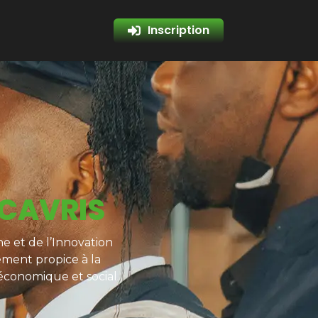
Inscription
 CAVRIS
e et de l’Innovation
ement propice à la
 économique et social