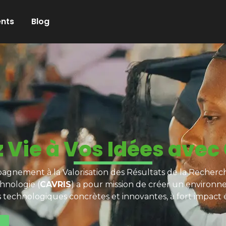
nts
Blog
 Vie à Vos Idées avec
gnement à la Valorisation des Résultats de la Recherch
hnologie (
CAVRIS
) a pour mission de créer un environn
s technologiques concrètes et innovantes, à fort impact