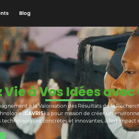
nts
Blog
 Vie à Vos Idées avec
gnement à la Valorisation des Résultats de la Recherch
hnologie (
CAVRIS
) a pour mission de créer un environn
s technologiques concrètes et innovantes, à fort impact