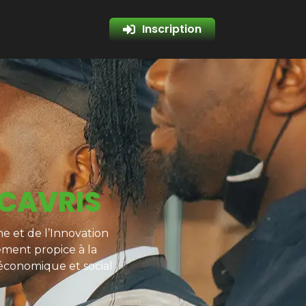
Inscription
 CAVRIS
e et de l’Innovation
ement propice à la
 économique et social