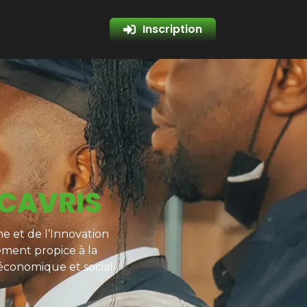
Inscription
 CAVRIS
e et de l’Innovation
ement propice à la
 économique et social