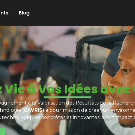
nts
Blog
 Vie à Vos Idées avec
gnement à la Valorisation des Résultats de la Recherch
hnologie (
CAVRIS
) a pour mission de créer un environn
s technologiques concrètes et innovantes, à fort impact