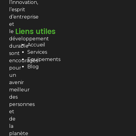
l’innovation,
l’esprit
d’entreprise
et
Liens utiles
le
développement
Accueil
durable
Services
sont
Equipements
encouragés
Blog
pour
un
avenir
meilleur
des
personnes
et
de
la
planète