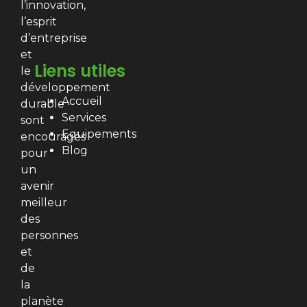
l’innovation,
l’esprit
d’entreprise
et
Liens utiles
le
développement
Accueil
durable
Services
sont
Equipements
encouragés
Blog
pour
un
avenir
meilleur
des
personnes
et
de
la
planète