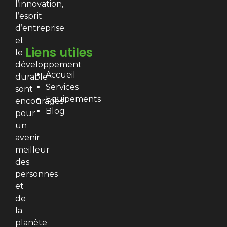
l’innovation,
l’esprit
d’entreprise
et
Liens utiles
le
développement
Accueil
durable
Services
sont
Equipements
encouragés
Blog
pour
un
avenir
meilleur
des
personnes
et
de
la
planète