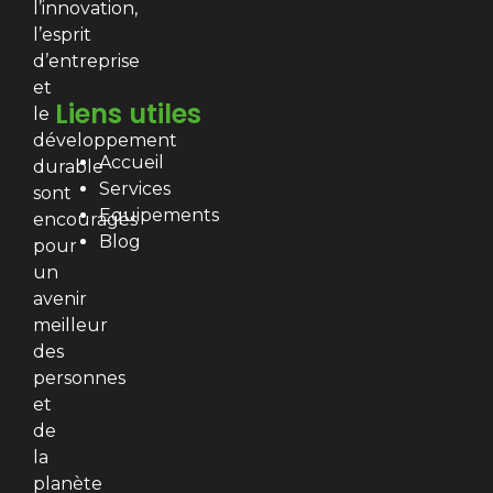
l’innovation,
l’esprit
d’entreprise
et
Liens utiles
le
développement
Accueil
durable
Services
sont
Equipements
encouragés
Blog
pour
un
avenir
meilleur
des
personnes
et
de
la
planète