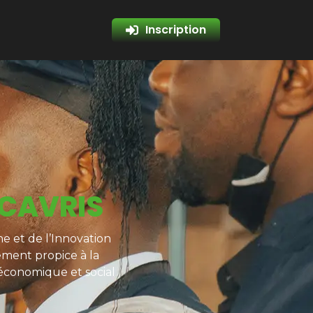
Inscription
 CAVRIS
e et de l’Innovation
ement propice à la
 économique et social