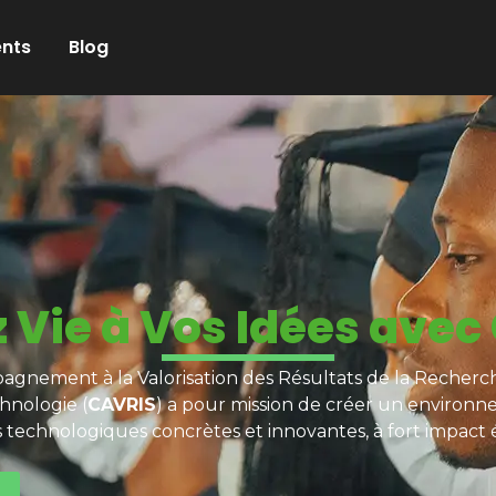
nts
Blog
 Vie à Vos Idées avec
gnement à la Valorisation des Résultats de la Recherch
hnologie (
CAVRIS
) a pour mission de créer un environn
s technologiques concrètes et innovantes, à fort impact