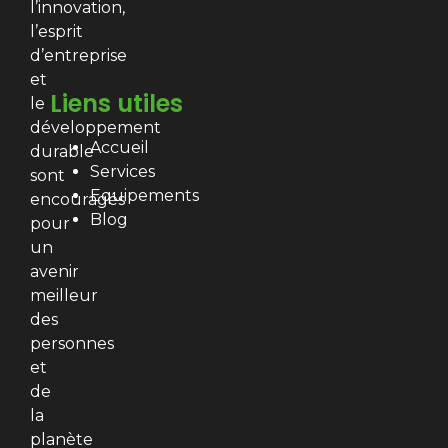
l’innovation,
l’esprit
d’entreprise
et
Liens utiles
le
développement
Accueil
durable
Services
sont
Equipements
encouragés
Blog
pour
un
avenir
meilleur
des
personnes
et
de
la
planète