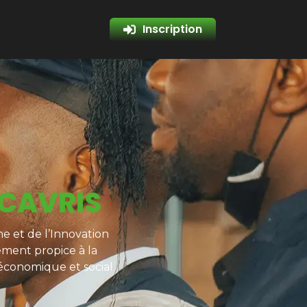
Inscription
 CAVRIS
e et de l’Innovation
ement propice à la
 économique et social