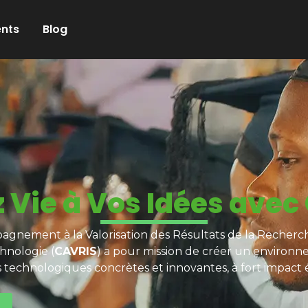
nts
Blog
 Vie à Vos Idées avec
gnement à la Valorisation des Résultats de la Recherch
hnologie (
CAVRIS
) a pour mission de créer un environn
s technologiques concrètes et innovantes, à fort impact