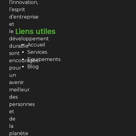
l’innovation,
l’esprit
d’entreprise
et
Liens utiles
le
développement
Accueil
durable
Services
sont
Equipements
encouragés
Blog
pour
un
avenir
meilleur
des
personnes
et
de
la
planète