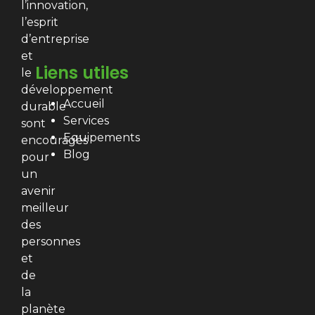
l’innovation,
l’esprit
d’entreprise
et
Liens utiles
le
développement
Accueil
durable
Services
sont
Equipements
encouragés
Blog
pour
un
avenir
meilleur
des
personnes
et
de
la
planète