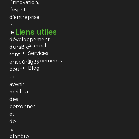
l’innovation,
l’esprit
d’entreprise
et
Liens utiles
le
développement
Accueil
durable
Services
sont
Equipements
encouragés
Blog
pour
un
avenir
meilleur
des
personnes
et
de
la
planète