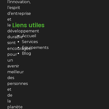
l’innovation,
l’esprit
d’entreprise
et
Liens utiles
le
développement
Accueil
durable
Services
sont
Equipements
encouragés
Blog
pour
un
avenir
meilleur
des
personnes
et
de
la
planète