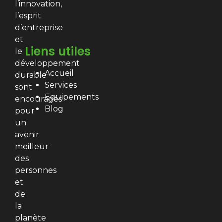
l’innovation,
l’esprit
d’entreprise
et
Liens utiles
le
développement
Accueil
durable
Services
sont
Equipements
encouragés
Blog
pour
un
avenir
meilleur
des
personnes
et
de
la
planète