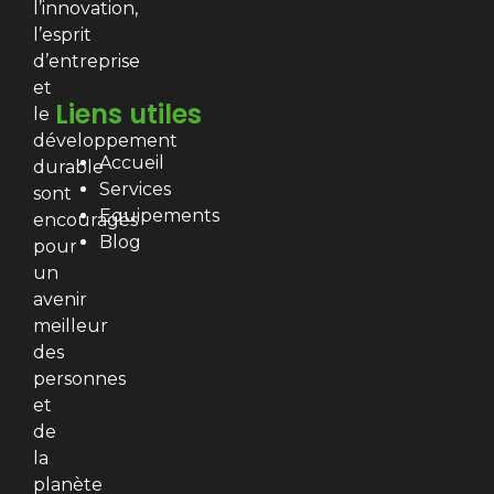
l’innovation,
l’esprit
d’entreprise
et
Liens utiles
le
développement
Accueil
durable
Services
sont
Equipements
encouragés
Blog
pour
un
avenir
meilleur
des
personnes
et
de
la
planète