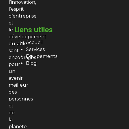
l’innovation,
l’esprit
d’entreprise
et
Liens utiles
le
développement
Accueil
durable
Services
sont
Equipements
encouragés
Blog
pour
un
avenir
meilleur
des
personnes
et
de
la
planète