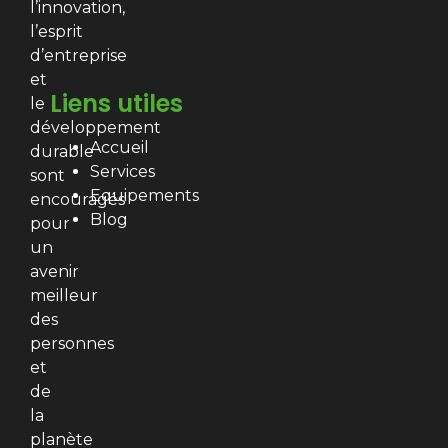
l’innovation,
l’esprit
d’entreprise
et
Liens utiles
le
développement
Accueil
durable
Services
sont
Equipements
encouragés
Blog
pour
un
avenir
meilleur
des
personnes
et
de
la
planète