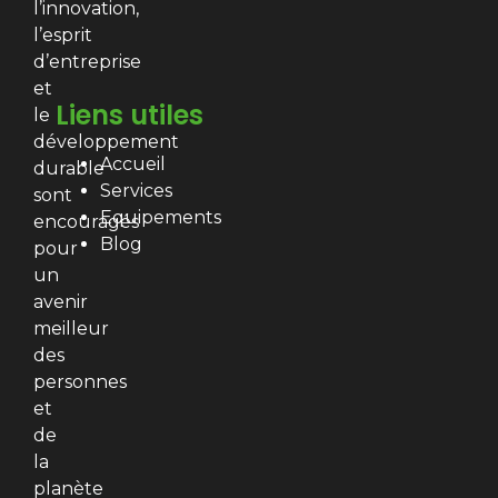
l’innovation,
l’esprit
d’entreprise
et
Liens utiles
le
développement
Accueil
durable
Services
sont
Equipements
encouragés
Blog
pour
un
avenir
meilleur
des
personnes
et
de
la
planète