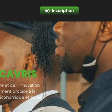
Inscription
 CAVRIS
e et de l’Innovation
ement propice à la
 économique et social