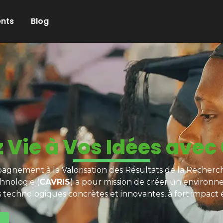
nts
Blog
 Vie à Vos Idées avec
gnement à la Valorisation des Résultats de la Recherch
hnologie (
CAVRIS
) a pour mission de créer un environn
s technologiques concrètes et innovantes, à fort impact