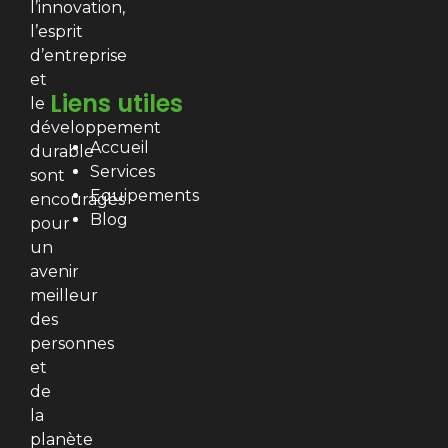
l’innovation,
l’esprit
d’entreprise
et
Liens utiles
le
développement
Accueil
durable
Services
sont
Equipements
encouragés
Blog
pour
un
avenir
meilleur
des
personnes
et
de
la
planète