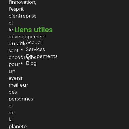
l’innovation,
l’esprit
d’entreprise
et
Liens utiles
le
développement
Accueil
durable
Services
sont
Equipements
encouragés
Blog
pour
un
avenir
meilleur
des
personnes
et
de
la
planète